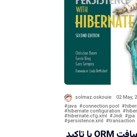
solmaz.oskouie
02 May, 
java
connection pool
hiber
hibernate configuration
hibe
hibernate.cfg.xml
Jndi
jpa
persistence.xml
transaction
یادداشتهایی بر رهیافت ORM با تاکید