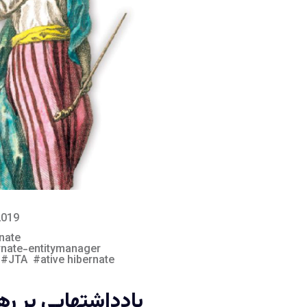
2019
nate
rnate-entitymanager
JTA
ative hibernate