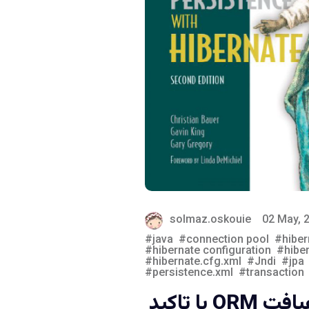
solmaz.oskouie
02 May, 
java
connection pool
hiber
hibernate configuration
hibe
hibernate.cfg.xml
Jndi
jpa
persistence.xml
transaction
یادداشتهایی بر رهیافت ORM با تاکید