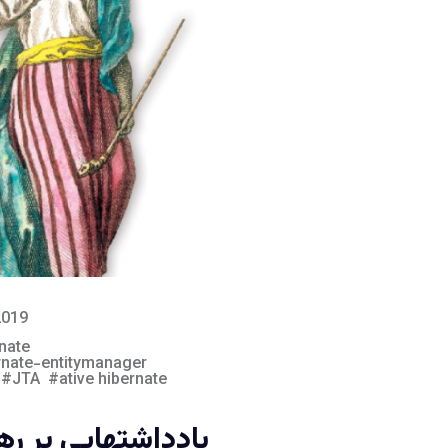
2019
nate
rnate-entitymanager
JTA
ative hibernate