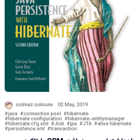
solmaz.oskouie
02 May, 2019
java
connection pool
hibernate
hibernate configuration
hibernate-entitymanager
hibernate.cfg.xml
Jndi
jpa
JTA
ative hibernate
persistence.xml
transaction