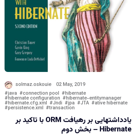
solmaz.oskouie
02 May, 2019
java
connection pool
hibernate
hibernate configuration
hibernate-entitymanager
hibernate.cfg.xml
Jndi
jpa
JTA
ative hibernate
persistence.xml
transaction
یادداشتهایی بر رهیافت ORM با تاکید بر
Hibernate – بخش دوم