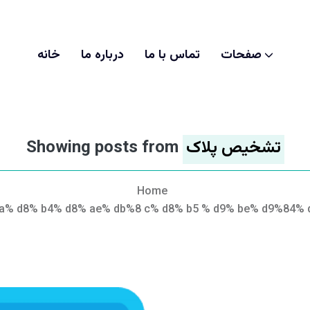
صفحات
تماس با ما
درباره ما
خانه
تشخیص پلاک
Showing posts from
Home
a% d8% b4% d8% ae% db%8 c% d8% b5 % d9% be% d9%84% 