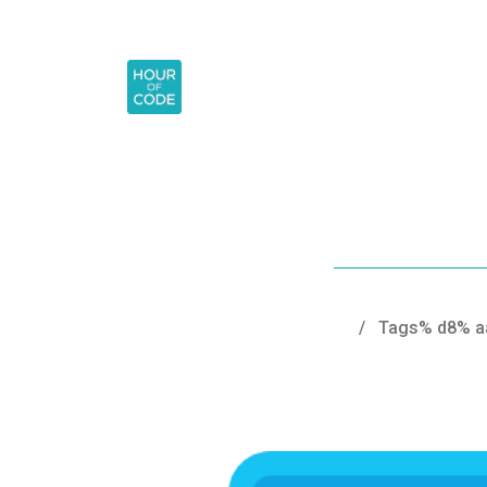
/
Tags% d8% a