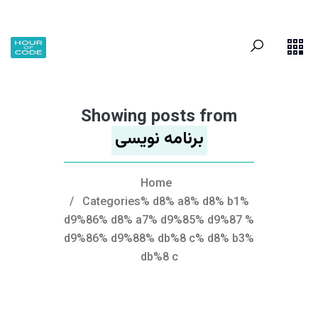
Showing posts from
برنامه نویسی
Home
/
Categories% d8% a8% d8% b1%
d9%86% d8% a7% d9%85% d9%87 %
d9%86% d9%88% db%8 c% d8% b3%
db%8 c