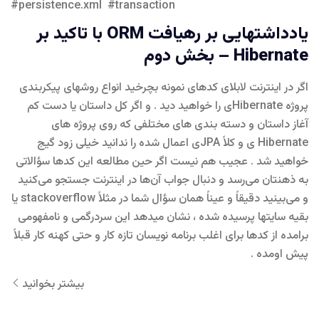
persistence.xml
transaction
یادداشتهایی بر رهیافت ORM با تاکید بر
Hibernate – بخش دوم
اگر در اینترنت لابلای کدهای نمونه بچرخید انواع روشهای پیکربندی
پروژه Hibernateی را خواهید دید . و اگر کل داستان یا دست کم
آغاز داستان و دسته بندی های مختلفی که روی پروژه های
Hibernate ی و کلاً JPAی اعمال شده را ندانید خیلی زود گیج
خواهید شد . عجیب هم نیست اگر حین مطالعه این کدها سؤالاتی
به ذهنتان می‌رسد و دنبال جواب آن‌ها در اینترنت جستجو می‌کنید
و می‌بینید دقیقاً و عیناً همان سؤال شما در مثلاً stackoverflow یا
بقیه سایتها پرسیده شده ، نشان میدهد این سردرگمی و نامفهومی
برامده از کدها برای اغلب برنامه نویسان تازه کار و حتی کهنه کار قبلاً
پیش اومده .
بیشتر بخوانید