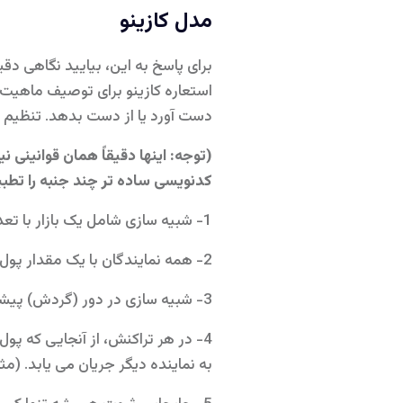
مدل کازینو
برای پاسخ به این، بیایید نگاهی دقیق تر به مدل ce M. Boghosian
استعاره کازینو برای توصیف ماهیت 
دست آورد یا از دست بدهد. تنظیم 
(توجه: اینها دقیقاً همان قوانینی 
کدنویسی ساده تر چند جنبه را تطبی
1- شبیه سازی شامل یک بازار با تعداد ثابت عامل و مقدار ثابت پول است.
2- همه نمایندگان با یک مقدار پول شروع می کنند.
3- شبیه سازی در دور (گردش) پیشرفت می کند. در هر دور، دو عامل به طور تصادفی انتخاب شده وارد یک تراکنش می شوند.
4- در هر تراکنش، از آنجایی که پ
به نماینده دیگر جریان می یابد. (م