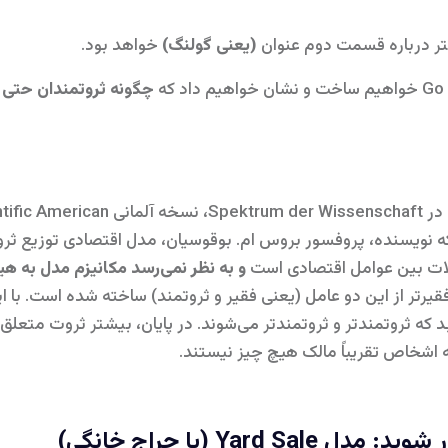
تر درباره قسمت دوم عنوان
(یعنی گولنگ)
خواهد بود.
ه
چگونه ثروتمندان حتی 
واجه شدم (
ر SA است، جایی که نویسنده، پروفسور بروس ام. بوقوسیان، مدل اقتصادی توز
ملات بین عوامل اقتصادی است
و به نظر نمی‌رسد مکانیزم مدل به هی
 فقیرتر از این دو عامل (یعنی فقیر و ثروتمند) ساخته شده است. با
که ثروتمندتر و ثروتمندتر می‌شوند. در پایان، بیشتر ثروت متعلق ب
ه اشخاص تقریباً مالک هیچ چیز نیستند.
Yard  (یا حراج خانگی)