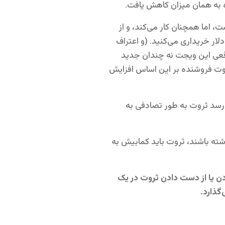
، اما همچنان کار می‌کند، و از
جایی که از کودکی می‌خواستید یک ویجت محرک چمدان رباتیک داشته باشید، فوراً آن را با قیمت 67 دلار خریداری می‌کنید. (و اعتراف
صادی واقعی این ویجت نه چندان جدید
50 دلار است، بنابراین این بار ثروت شما کاهش می یابد. 17 دلار، و ثروت فروشنده بر این اساس افزایش
ی رسد ثروت به طور تصادفی به
شته باشند، ثروت باید کمابیش به
 به دست آوردن یا از دست دادن ثروت در یک
گذارد.