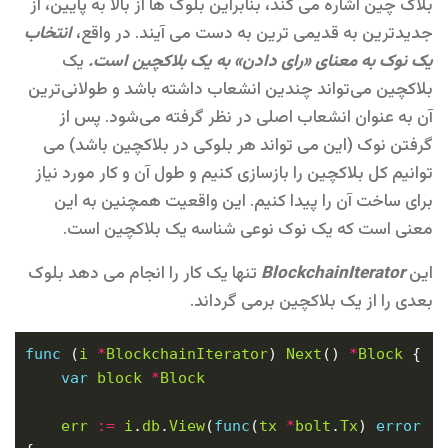
بلاک چین اشاره می کند، بنابراین بلوک ها از بالا به پایین، از
جدیدترین به قدیمی ترین به دست می آیند. در واقع،
انتخاب
یک نوک به معنای «رای دادن» به یک بلاکچین است.
یک
بلاکچین می‌تواند چندین انشعاب داشته باشد و طولانی‌ترین
آن‌ به عنوان انشعاب اصلی در نظر گرفته می‌شود. پس از
گرفتن نوک (این می تواند هر بلوکی در بلاکچین باشد) می
توانیم کل بلاکچین را بازسازی کنیم و طول آن و کار مورد نیاز
برای ساخت آن را پیدا کنیم. این واقعیت همچنین به این
معنی است که یک نوک نوعی شناسه یک بلاکچین است.
این
BlockchainIterator
تنها یک کار را انجام می دهد بلوک
بعدی را از یک بلاکچین برمی گرداند.
func
 (
i
*
BlockchainIterator
) 
Next
() 
*
Block
var
block
*
Block
err
:=
i
.
db
.
View
(
func
(
tx
*
bolt
.
Tx
) 
error