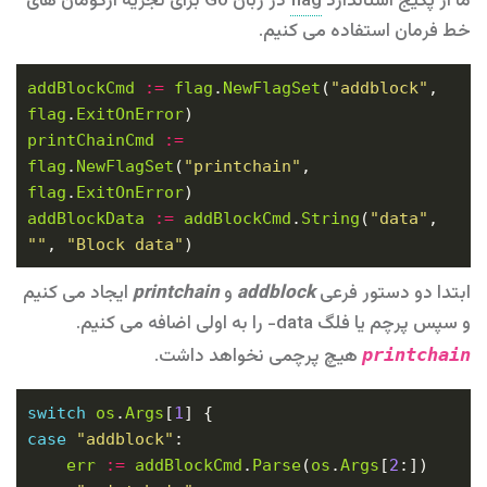
ما از پکیج استاندارد
flag
در زبان Go برای تجزیه آرگومان های
خط فرمان استفاده می کنیم.
addBlockCmd
:=
flag
.
NewFlagSet
(
"addblock"
, 
flag
.
ExitOnError
printChainCmd
:=
flag
.
NewFlagSet
(
"printchain"
, 
flag
.
ExitOnError
addBlockData
:=
addBlockCmd
.
String
(
"data"
, 
""
, 
"Block data"
ابتدا دو دستور فرعی
addblock
و
printchain
ایجاد می کنیم
و سپس پرچم یا فلگ data- را به اولی اضافه می کنیم.
هیچ پرچمی نخواهد داشت.
printchain
switch
os
.
Args
[
1
case
"addblock"
err
:=
addBlockCmd
.
Parse
(
os
.
Args
[
2