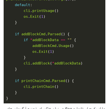
default
cli
.
printUsage
os
.
Exit
(
1
if
addBlockCmd
.
Parsed
if
*
addBlockData
==
""
addBlockCmd
.
Usage
os
.
Exit
(
1
cli
.
addBlock
(
*
addBlockData
if
printChainCmd
.
Parsed
cli
.
printChain