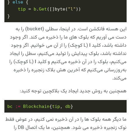
} 
else
tip
 = 
b
.
Get
([]byte(
"l"
این هسته فانکشن است. در اینجا، سطلی (bucket) را به
دست می آوریم که بلوک های ما را ذخیره می کند. اگر وجود
داشته باشد، کلید
l
(L کوچک) را از آن می خوانیم. اگر وجود
نداشته باشد، بلوک پیدایش را تولید می‌کنیم، سطل را ایجاد
می‌کنیم، بلوک را در آن ذخیره می‌کنیم و کلید
l
(L کوچک) را
به‌روزرسانی می‌کنیم که آخرین هش بلاک زنجیره را ذخیره
می‌کند.
همچنین به روش جدید ایجاد یک بلاکچین توجه کنید:
bc
:=
Blockchain
{
tip
, 
db
ما دیگر همه بلوک ها را در آن ذخیره نمی کنیم، در عوض فقط
نوک زنجیره ذخیره می شود. همچنین، ما یک اتصال DB را