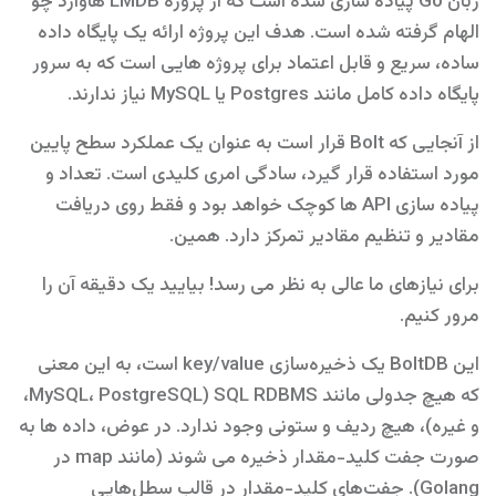
زبان Go پیاده سازی شده است که از پروژه LMDB هاوارد چو
الهام گرفته شده است. هدف این پروژه ارائه یک پایگاه داده
ساده، سریع و قابل اعتماد برای پروژه هایی است که به سرور
پایگاه داده کامل مانند Postgres یا MySQL نیاز ندارند.
از آنجایی که Bolt قرار است به عنوان یک عملکرد سطح پایین
مورد استفاده قرار گیرد، سادگی امری کلیدی است. تعداد و
پیاده سازی API ها کوچک خواهد بود و فقط روی دریافت
مقادیر و تنظیم مقادیر تمرکز دارد. همین.
برای نیازهای ما عالی به نظر می رسد! بیایید یک دقیقه آن را
مرور کنیم.
این BoltDB یک ذخیره‌سازی key/value است، به این معنی
که هیچ جدولی مانند SQL RDBMS (MySQL، PostgreSQL،
و غیره)، هیچ ردیف و ستونی وجود ندارد. در عوض، داده ها به
صورت جفت کلید-مقدار ذخیره می شوند (مانند map در
Golang). جفت‌های کلید-مقدار در قالب سطل‌هایی