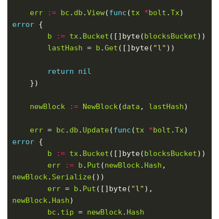
err
:=
bc
.
db
.
View
(
func
(
tx
*
bolt
.
Tx
) 
error
b
:=
tx
.
Bucket
([]byte(
blocksBucket
lastHash
 = 
b
.
Get
([]byte(
"l"
return
nil
newBlock
:=
NewBlock
(
data
, 
lastHash
err
 = 
bc
.
db
.
Update
(
func
(
tx
*
bolt
.
Tx
) 
error
b
:=
tx
.
Bucket
([]byte(
blocksBucket
err
:=
b
.
Put
(
newBlock
.
Hash
, 
newBlock
.
Serialize
err
 = 
b
.
Put
([]byte(
"l"
), 
newBlock
.
Hash
bc
.
tip
 = 
newBlock
.
Hash