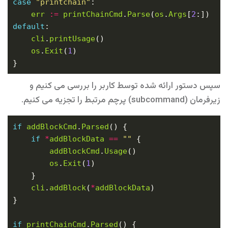
case
"printchain"
err
:=
printChainCmd
.
Parse
(
os
.
Args
[
2
default
cli
.
printUsage
os
.
Exit
(
1
سپس دستور ارائه شده توسط کاربر را بررسی می کنیم و
زیرفرمان (subcommand) پرچم مرتبط را تجزیه می کنیم.
if
addBlockCmd
.
Parsed
if
*
addBlockData
==
""
addBlockCmd
.
Usage
os
.
Exit
(
1
cli
.
addBlock
(
*
addBlockData
if
printChainCmd
.
Parsed