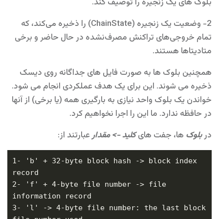
بلوک های یک زنجیره را توصیف کند.
2- وضعیت یک زنجیره (ChainState) را ذخیره می‌کند، که
تمام خروجی‌های تراکنش مصرف‌نشده در حال حاضر و برخی
متادیتاها هستند.
همچنین بلوک ها به صورت فایل های جداگانه روی دیسک
ذخیره می شوند. این برای یک هدف عملکردی انجام می شود.
خواندن یک بلوک واحد نیازی به بارگیری همه (یا برخی) از آنها
در حافظه ندارد. ما این را اجرا نخواهیم کرد.
در
بلوک
ها، جفت های
کلید -> مقدار
عبارتند از:
1- 'b' + 32-byte block hash -> block index 
2- 'f' + 4-byte file number -> file 
3- 'l' -> 4-byte file number: the last block 