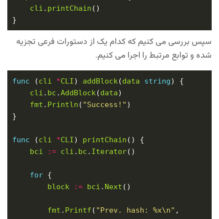
cli
.
printChain
سپس بررسی می کنیم که کدام یک از دستورات فرعی تجزیه
شده و توابع مرتبط را اجرا می کنیم.
func
 (
cli
*
CLI
) 
addBlock
(
data
string
cli
.
bc
.
AddBlock
(
data
fmt
.
Println
(
"Success!"
func
 (
cli
*
CLI
) 
printChain
bci
:=
cli
.
bc
.
Iterator
for
block
:=
bci
.
Next
fmt
.
Printf
(
"Prev. hash: %x\n"
, 