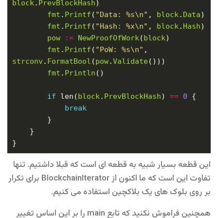
block
.
PrevBlockHash
fmt
.
Printf
(
"Data: %s\n"
, 
block
.
Data
fmt
.
Printf
(
"Hash: %x\n"
, 
block
.
Hash
pow
:=
NewProofOfWork
(
block
fmt
.
Printf
(
"PoW: %s\n"
, 
strconv
.
FormatBool
(
pow
.
Validate
fmt
.
Println
if
 len(
block
.
PrevBlockHash
) 
==
0
break
این قطعه بسیار شبیه به قطعه ای است که قبلا داشتیم. تنها
تفاوت این است که ما اکنون از BlockchainIterator برای تکرار
بر روی بلوک های یک بلاکچین استفاده می کنیم.
همچنین فراموش نکنید که تابع main را بر این اساس تغییر