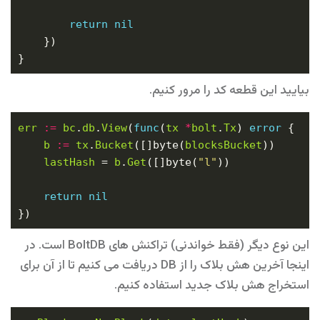
return
nil
بیایید این قطعه کد را مرور کنیم.
err
:=
bc
.
db
.
View
(
func
(
tx
*
bolt
.
Tx
) 
error
b
:=
tx
.
Bucket
([]byte(
blocksBucket
lastHash
 = 
b
.
Get
([]byte(
"l"
return
nil
این نوع دیگر (فقط خواندنی) تراکنش های BoltDB است. در
اینجا آخرین هش بلاک را از DB دریافت می کنیم تا از آن برای
استخراج هش بلاک جدید استفاده کنیم.