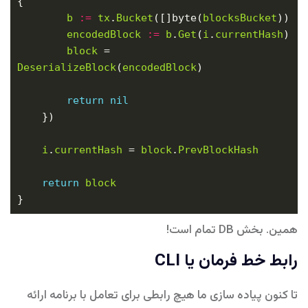
b
:=
tx
.
Bucket
([]byte(
blocksBucket
encodedBlock
:=
b
.
Get
(
i
.
currentHash
block
 = 
DeserializeBlock
(
encodedBlock
return
nil
i
.
currentHash
 = 
block
.
PrevBlockHash
return
block
همین. بخش DB تمام است!
رابط خط فرمان یا CLI
تا کنون پیاده سازی ما هیچ رابطی برای تعامل با برنامه ارائه