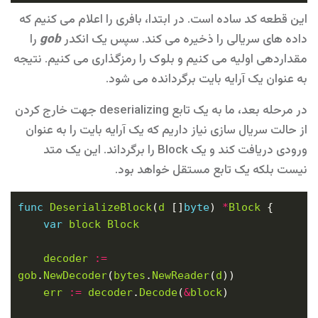
این قطعه کد ساده است. در ابتدا، بافری را اعلام می کنیم که
داده های سریالی را ذخیره می کند. سپس یک انکدر
gob
را
مقداردهی اولیه می کنیم و بلوک را رمزگذاری می کنیم. نتیجه
به عنوان یک آرایه بایت برگردانده می شود.
در مرحله بعد، ما به یک تابع deserializing جهت خارج کردن
از حالت سریال سازی نیاز داریم که یک آرایه بایت را به عنوان
ورودی دریافت کند و یک Block را برگرداند. این یک متد
نیست بلکه یک تابع مستقل خواهد بود.
func
DeserializeBlock
(
d
 []
byte
) 
*
Block
var
block
Block
decoder
:=
gob
.
NewDecoder
(
bytes
.
NewReader
(
d
err
:=
decoder
.
Decode
(
&
block