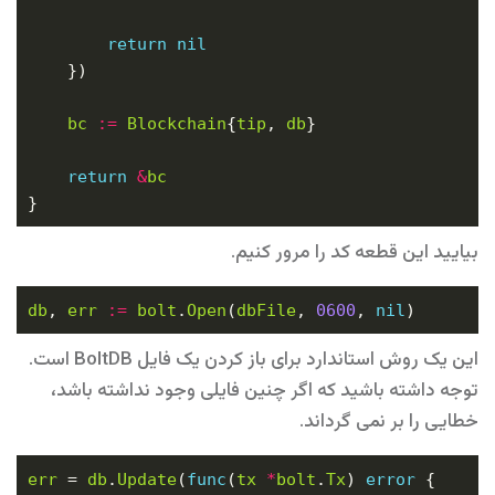
return
nil
bc
:=
Blockchain
{
tip
, 
db
return
&
bc
بیایید این قطعه کد را مرور کنیم.
db
, 
err
:=
bolt
.
Open
(
dbFile
, 
0600
, 
nil
این یک روش استاندارد برای باز کردن یک فایل BoltDB است.
توجه داشته باشید که اگر چنین فایلی وجود نداشته باشد،
خطایی را بر نمی گرداند.
err
 = 
db
.
Update
(
func
(
tx
*
bolt
.
Tx
) 
error