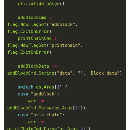
cli
.
validateArgs
addBlockCmd
:=
flag
.
NewFlagSet
(
"addblock"
, 
flag
.
ExitOnError
printChainCmd
:=
flag
.
NewFlagSet
(
"printchain"
, 
flag
.
ExitOnError
addBlockData
:=
addBlockCmd
.
String
(
"data"
, 
""
, 
"Block data"
switch
os
.
Args
[
1
case
"addblock"
err
:=
addBlockCmd
.
Parse
(
os
.
Args
[
2
case
"printchain"
err
:=
printChainCmd
.
Parse
(
os
.
Args
[
2