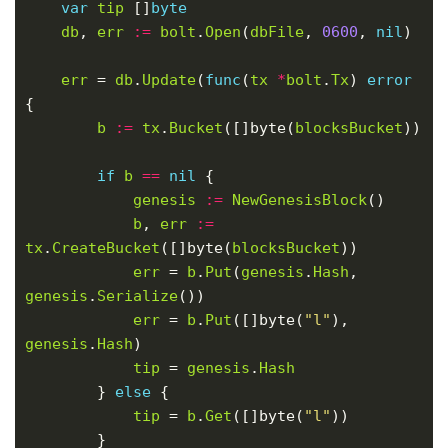
var
tip
 []
byte
db
, 
err
:=
bolt
.
Open
(
dbFile
, 
0600
, 
nil
err
 = 
db
.
Update
(
func
(
tx
*
bolt
.
Tx
) 
error
b
:=
tx
.
Bucket
([]byte(
blocksBucket
if
b
==
nil
genesis
:=
NewGenesisBlock
b
, 
err
:=
tx
.
CreateBucket
([]byte(
blocksBucket
err
 = 
b
.
Put
(
genesis
.
Hash
, 
genesis
.
Serialize
err
 = 
b
.
Put
([]byte(
"l"
), 
genesis
.
Hash
tip
 = 
genesis
.
Hash
		} 
else
tip
 = 
b
.
Get
([]byte(
"l"