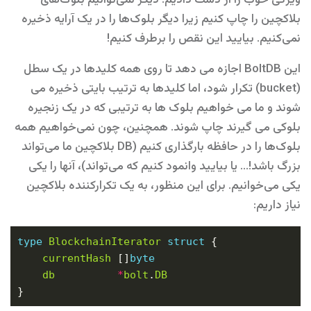
ویژگی خوب را از دست دادیم. دیگر نمی‌توانیم بلوک‌های
بلاکچین را چاپ کنیم زیرا دیگر بلوک‌ها را در یک آرایه ذخیره
نمی‌کنیم. بیایید این نقص را برطرف کنیم!
این BoltDB اجازه می دهد تا روی همه کلیدها در یک سطل
(bucket) تکرار شود، اما کلیدها به ترتیب بایتی ذخیره می
شوند و ما می خواهیم بلوک ها به ترتیبی که در یک زنجیره
بلوکی می گیرند چاپ شوند. همچنین، چون نمی‌خواهیم همه
بلوک‌ها را در حافظه بارگذاری کنیم (DB بلاکچین ما می‌تواند
بزرگ باشد!… یا بیایید وانمود کنیم که می‌تواند)، آنها را یکی
یکی می‌خوانیم. برای این منظور، به یک تکرارکننده بلاکچین
نیاز داریم:
type
BlockchainIterator
struct
currentHash
 []
byte
db
*
bolt
.
DB