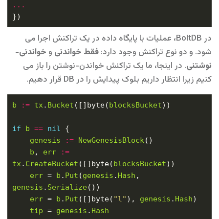
...
در BoltDB، عملیات با پایگاه داده در یک تراکنش اجرا می
شود. و دو نوع تراکنش وجود دارد:
فقط خواندنی
و
خواندنی-
نوشتنی
. در اینجا، ما یک تراکنش خواندن-نوشتن را باز می
کنیم زیرا انتظار داریم بلوک پیدایش را در DB قرار دهیم.
b
:=
tx
.
Bucket
([]byte(
blocksBucket
if
b
==
nil
genesis
:=
NewGenesisBlock
b
, 
err
:=
tx
.
CreateBucket
([]byte(
blocksBucket
err
 = 
b
.
Put
(
genesis
.
Hash
, 
genesis
.
Serialize
err
 = 
b
.
Put
([]byte(
"l"
), 
genesis
.
Hash
tip
 = 
genesis
.
Hash