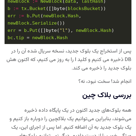
newBlock
:=
NewBlock
(
data
, 
lastHash
b
:=
tx
.
Bucket
([]byte(
blocksBucket
err
:=
b
.
Put
(
newBlock
.
Hash
, 
newBlock
.
Serialize
err
 = 
b
.
Put
([]byte(
"l"
), 
newBlock
.
Hash
bc
.
tip
 = 
newBlock
.
Hash
پس از استخراج یک بلوک جدید، نسخه سریال شده آن را در
DB ذخیره می کنیم و کلید l را به روز می کنیم، که اکنون هش
بلوک جدید را ذخیره می کند.
انجام شد! سخت نبود، نه؟
بررسی بلاک چین
همه بلوک‌های جدید اکنون در یک پایگاه داده ذخیره
می‌شوند، بنابراین می‌توانیم یک بلاکچین را دوباره باز کنیم و
یک بلوک جدید به آن اضافه کنیم. اما پس از اجرای این، یک