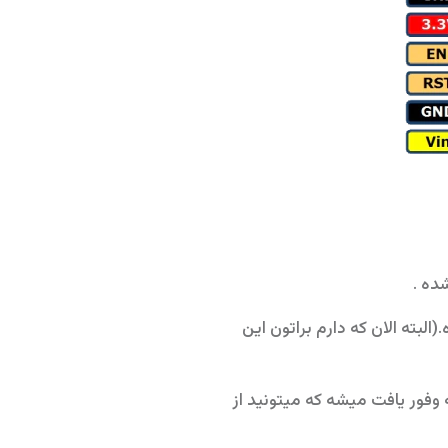
ن به صرفه هست و قیمتی حدود 16 تا 17 هزار تومن داره.(البته الان که دارم براتون این