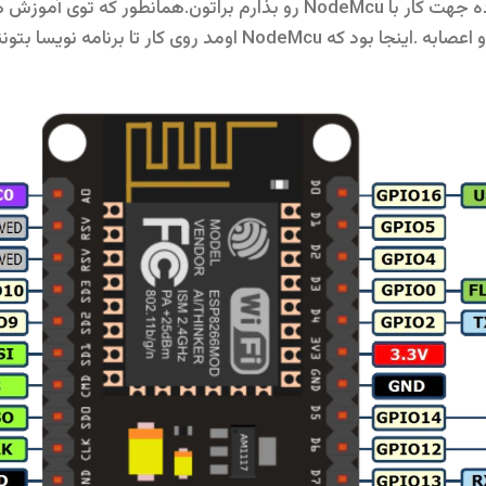
این بار قصد دارم تا یک آموزش ساده جهت کار با NodeMcu رو بذارم براتون.ه
ماژول ESP8266 کمی وقت گیر و رو اعصابه .اینجا بود که NodeMcu او