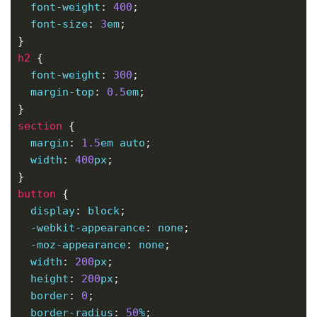
font-weight
: 
400
font-size
: 
3
em
h2
font-weight
: 
300
margin-top
: 
0.5
em
section
margin
: 
1.5
em
auto
width
: 
400
px
button
display
: 
block
-webkit-
appearance
: 
none
-moz-
appearance
: 
none
width
: 
200
px
height
: 
200
px
border
: 
0
border-radius
: 
50
%