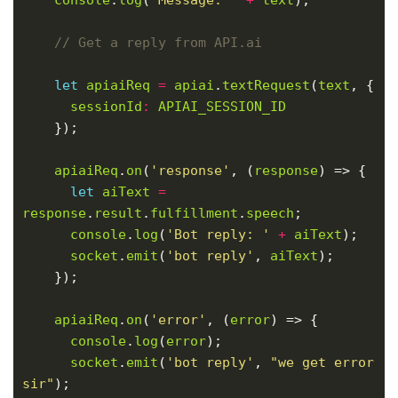
let
apiaiReq
=
apiai
.
textRequest
(
text
sessionId
:
APIAI_SESSION_ID
apiaiReq
.
on
(
'response'
, (
response
let
aiText
=
response
.
result
.
fulfillment
.
speech
console
.
log
(
'Bot reply: '
+
aiText
socket
.
emit
(
'bot reply'
, 
aiText
apiaiReq
.
on
(
'error'
, (
error
console
.
log
(
error
socket
.
emit
(
'bot reply'
, 
"we get error 
sir"