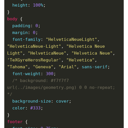
height
: 
100
%
body
padding
: 
0
margin
: 
0
font-family
: 
"HelveticaNeueLight"
, 
"HelveticaNeue-Light"
, 
"Helvetica Neue 
Light"
, 
"HelveticaNeue"
, 
"Helvetica Neue"
, 
'TeXGyreHerosRegular'
, 
"Helvetica"
, 
"Tahoma"
, 
"Geneva"
, 
"Arial"
, 
sans-serif
font-weight
: 
300
/* background: #f7f7f7 
url(../images/geometry.png) 0 0 no-repeat; 
*/
background-size
: 
cover
color
: 
#333
footer