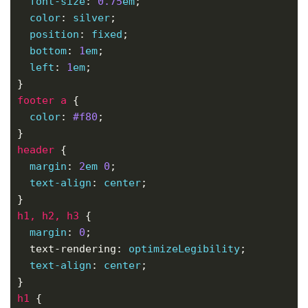
font-size
: 
0.75
em
color
: 
silver
position
: 
fixed
bottom
: 
1
em
left
: 
1
em
footer
a
color
: 
#f80
header
margin
: 
2
em
0
text-align
: 
center
h1
,
h2
,
h3
margin
: 
0
  text-rendering: 
optimizeLegibility
text-align
: 
center
h1