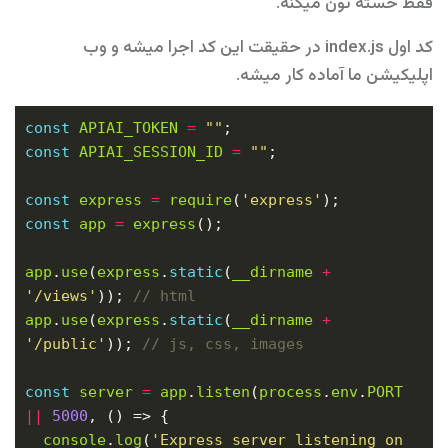
فقط خسته تون میکنه.
کد اول index.js در حقیقت این کد اجرا میشه و وب
اپلیکیشن ما آماده کار میشه.
const
APIAI_TOKEN
=
""
const
APIAI_SESSION_ID
=
""
const
express
=
require
(
'express'
const
app
=
express
app
.
use
(
express
.
static
(
__dirname
+
'/views'
)); 
app
.
use
(
express
.
static
(
__dirname
+
'/public'
)); 
const
server
=
app
.
listen
(
process
.
env
.
PORT
||
5000
console
.
log
(
'Express server listening on 