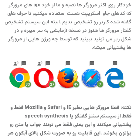
خودکار روی اکثر مرورگر ها نصبه و ما از خود api های مرورگر
که کدهای جاوا اسکریپت هست استفاده میکنیم تا حرف های
گفته شده کاربر رو تشخیص بدیم .البته این سیستم تشخیص
گفتار مرورگر ها هنوز در نسخه آزمایشی به سر میبره و در
شکل زیر می تونید ببینید که توسط چه ورژن هایی از مرورگر
ها پشتیبانی میشه.
نکته: فعلا مرورگر هایی نظیر IE و Safari و Mozilla فقط و
فقط از سیستم سنتز گفتگو یا speech synthesis
پشتیبانی میکنند و این یعنی فقط می تونند جواب یا متن رو
براتون بخونند .این قابلیت رو به صورت شکل بالای آیکون هر