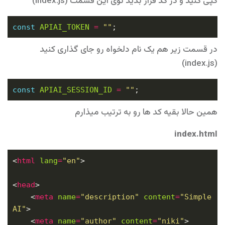
کپی کنید و در کد قرار بدید توی این قسمت (index.js)
const
APIAI_TOKEN
=
""
در قسمت زیر هم یک نام دلخواه رو جای گذاری کنید
(index.js)
const
APIAI_SESSION_ID
=
""
همین حالا بقیه کد ها رو به ترتیب میذارم
index.html
<
html
lang
=
"en"
<
head
    <
meta
name
=
"description"
content
=
"Simple 
AI"
    <
meta
name
=
"author"
content
=
"niki"