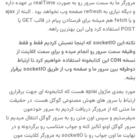
مرورگر ما به سمت سرور رو به صورت realTime بر عهده داره
و دیگه نیازی به refresh صفحه وب نخواهد بود . البته از ajax
و یا fetch هم میشه برای فرستادن پیام در قالب GET یا
POST استفاده کرد ولی این بهترین راهه.
نکته:این socketIO که اینجا نصبش کردیم فقط و فقط
وظیفه سمت سرور رو انجام میده و برای سمت کلاینت از
نسخه CDN این کتابخونه استفاده خواهیم کرد.تا ارتباط
دوطرفه بین سرور ما و صفحه وب از طریق socketIO برقرار
بشه.
مورد بعدی ماژول apiai هست که کتابخونه ای جهت برقراری
ارتباط با سرور های هوش مصنوعی گوگل هست. در حقیقت
ما متنی که از مرورگر دریافت کردیم به سرور خودمون
میفرستیم و سپس اون متن رو به سرور گوگل انتقال میدیم تا
سرور گوگل اونو آنالیز کنه و جواب متناسب رو برگردونه و در
نهایت ما اون جواب رو با socketIO به مرورگر کلاینت مون