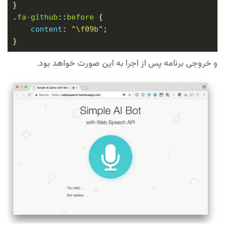
.
fa-github
::
before
content
: 
"\f09b"
و خروجی برنامه پس از اجرا به این صورت خواهد بود.