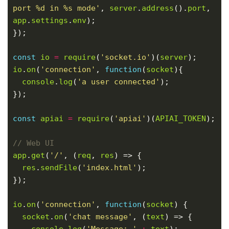
port %d in %s mode'
, 
server
.
address
().
port
, 
app
.
settings
.
env
const
io
=
require
(
'socket.io'
)(
server
io
.
on
(
'connection'
, 
function
(
socket
console
.
log
(
'a user connected'
const
apiai
=
require
(
'apiai'
)(
APIAI_TOKEN
app
.
get
(
'/'
, (
req
, 
res
res
.
sendFile
(
'index.html'
io
.
on
(
'connection'
, 
function
(
socket
socket
.
on
(
'chat message'
, (
text
console
.
log
(
'Message: '
+
text