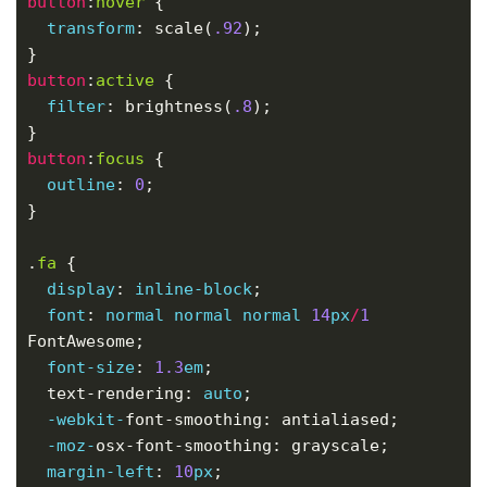
button
:
hover
transform
: scale(
.92
button
:
active
filter
: brightness(
.8
button
:
focus
outline
: 
0
.
fa
display
: 
inline-block
font
: 
normal
normal
normal
14
px
/
1
font-size
: 
1.3
em
  text-rendering: 
auto
-webkit-
-moz-
margin-left
: 
10
px