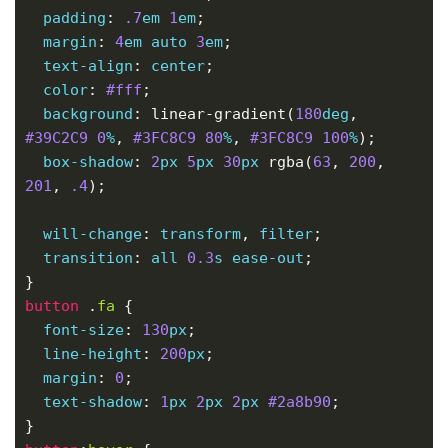
padding
: 
.7
em
1
em
margin
: 
4
em
auto
3
em
text-align
: 
center
color
: 
#fff
background
: linear-gradient(
180
deg
, 
#39C2C9
0
%
, 
#3FC8C9
80
%
, 
#3FC8C9
100
%
box-shadow
: 
2
px
5
px
30
px
 rgba(
63
, 
200
, 
201
, 
.4
will-change
: 
transform
, 
filter
transition
: 
all
0.3
s
ease-out
button
 .
fa
font-size
: 
130
px
line-height
: 
200
px
margin
: 
0
text-shadow
: 
1
px
2
px
2
px
#2a8b90