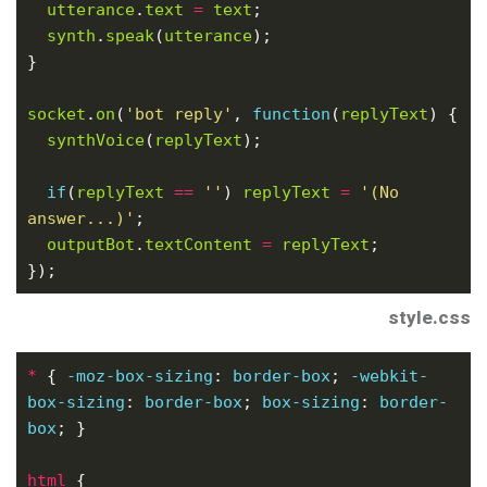
utterance
.
text
=
text
synth
.
speak
(
utterance
socket
.
on
(
'bot reply'
, 
function
(
replyText
synthVoice
(
replyText
if
(
replyText
==
''
) 
replyText
=
'(No 
answer...)'
outputBot
.
textContent
=
replyText
style.css
*
 { 
-moz-
box-sizing
: 
border-box
; 
-webkit-
box-sizing
: 
border-box
; 
box-sizing
: 
border-
box
html