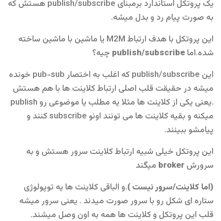
یک پروتکل استاندارد برمبنای publish/subscribe هستش که
به صورت پیام رد و بدل میشه.
این پروتکل با هدف ارتباط M2M یا ماشین با ماشین ساخته
شده.اما
publish/subscribe
چیه؟
این publish/subscribe که اغلب به اختصار pub-sub خونده
میشه در حقیقت قلب اصلی ارتباط کلاینت ها با هم هستش
.یعنی یکی از کلاینت ها مثلا یه مطلب یا موضوعی رو publish
میکنه و بقیه کلاینت ها می تونند اونو subscribe کنند و
پیامشو ببینند.
این پروتکل خیلی شبیه ارتباط کلاینت سرور هستش و به
سرورش
broker
میگند
(اما کلاینت/سرور نیست )
.و الباقی کلاینت ها یه توپولوژی
ستاره ای شکل رو با سرور صورت میدند . یعنی سرور میشه
قلب این پروتکل و کلاینت ها همه به اون وصل میشند.