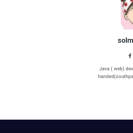
solm
Java ( web) deve
handed(southpaw